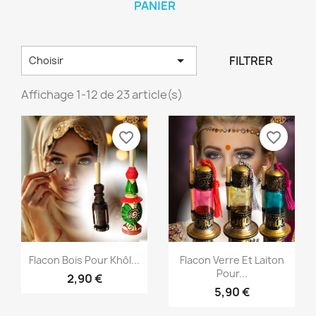
PANIER

FILTRER
Choisir
Affichage 1-12 de 23 article(s)
favorite_border
favorite_border
Aperçu rapide
Aperçu rapide


Flacon Bois Pour Khôl...
Flacon Verre Et Laiton
Pour...
2,90 €
5,90 €