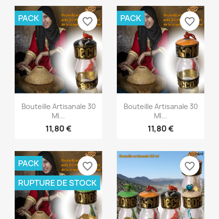
PACK
PACK
favorite_border
favorite_border
Aperçu rapide
Aperçu rapide


Bouteille Artisanale 30
Bouteille Artisanale 30
Ml...
Ml...
11,80 €
11,80 €
PACK
favorite_border
favorite_border
RUPTURE DE STOCK