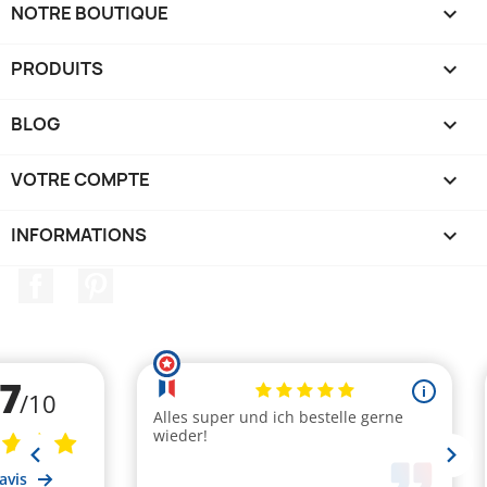
NOTRE BOUTIQUE

PRODUITS

BLOG

VOTRE COMPTE

INFORMATIONS
keyboard_arrow_down
Facebook
Pinterest