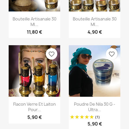
Aperçu rapide
Aperçu rapide


Bouteille Artisanale 30
Bouteille Artisanale 30
Ml...
Ml...
11,80 €
4,90 €
favorite_border
favorite_border
Aperçu rapide
Aperçu rapide


Flacon Verre Et Laiton
Poudre De Nila 30 G -
Pour...
Ultra...
5,90 €
(1)
5,90 €