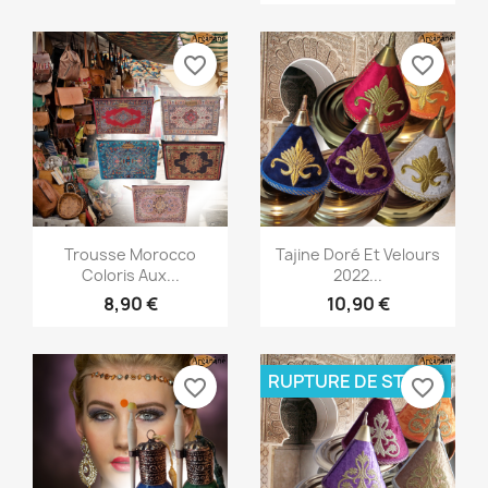
favorite_border
favorite_border
Aperçu rapide
Aperçu rapide


Trousse Morocco
Tajine Doré Et Velours
Coloris Aux...
2022...
8,90 €
10,90 €
RUPTURE DE STOCK
favorite_border
favorite_border