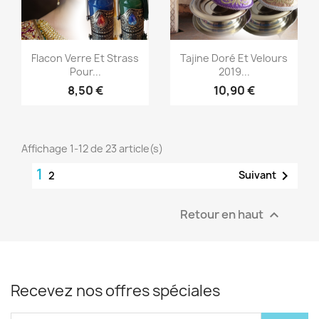
Aperçu rapide
Aperçu rapide


Flacon Verre Et Strass
Tajine Doré Et Velours
Pour...
2019...
8,50 €
10,90 €
Affichage 1-12 de 23 article(s)
1

Suivant
2
Retour en haut

Recevez nos offres spéciales