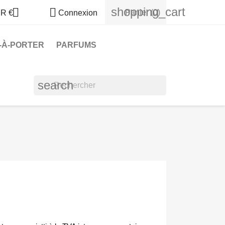
shopping_cart


Panier
(0)
R €
Connexion
-À-PORTER
PARFUMS
search