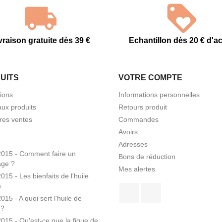
vraison gratuite dès 39 €
Echantillon dès 20 € d'a
UITS
VOTRE COMPTE
ions
Informations personnelles
ux produits
Retours produit
res ventes
Commandes
Avoirs
Adresses
2015 - Comment faire un
Bons de réduction
ge ?
Mes alertes
015 - Les bienfaits de l'huile
n
Facebook
Pinterest
015 - A quoi sert l'huile de
 ?
015 - Qu'est-ce que la figue de