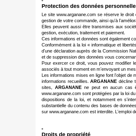
Protection des données personnelle
Le site www.arganane.com se réserve le droit d
gestion de votre commande, ainsi qu'à l'amélio
Elles peuvent aussi être transmises aux sociét
gestion, exécution, traitement et paiement.
Ces informations et données sont également cons
Conformément à la loi « informatique et libertés
d'une déclaration auprès de la Commission Nati
et de suppression des données vous concernan
Pour exercer ce droit, vous pouvez modifier
associés à tout moment en m'envoyant un mess
Les informations mises en ligne font l'objet de m
informations recueillies.
ARGANANE
décline t
sites,
ARGANANE
ne peut en aucun cas êtr
www.arganane.com sont protégées par la loi du 1
dispositions de la loi, et notamment en s'inter
substantielle du contenu des bases de données fi
sur www.arganane.com est interdite. L'emploi de
Droits de propriété