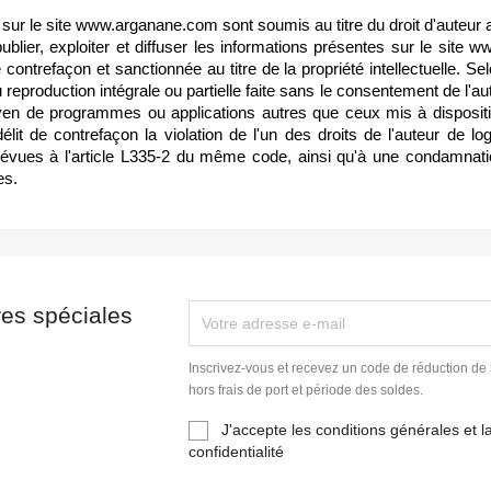
sur le site www.arganane.com sont soumis au titre du droit d'auteur ainsi
e, publier, exploiter et diffuser les informations présentes sur le si
de contrefaçon et sanctionnée au titre de la propriété intellectuelle. S
u reproduction intégrale ou partielle faite sans le consentement de l'aut
n de programmes ou applications autres que ceux mis à dispositio
it de contrefaçon la violation de l'un des droits de l'auteur de l
 prévues à l'article L335-2 du même code, ainsi qu'à une condamna
es.
res spéciales
Inscrivez-vous et recevez un code de réduction de 5
hors frais de port et période des soldes.
J'accepte les conditions générales et la
confidentialité