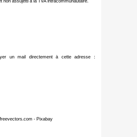
t non assujetti à la TVA intracommunautaire.
yer un mail directement à cette adresse :
freevectors.com - Pixabay