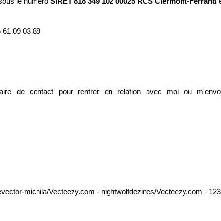
 sous le numéro
SIRET 818 349 102 00025 RCS Clermont-Ferrand
e
 61 09 03 89
laire de contact
pour rentrer en relation avec moi ou m'envo
eevector-michila/Vecteezy.com -
nightwolfdezines
/Vecteezy.com - 123