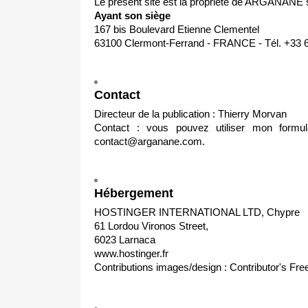
Le présent site est la propriété de ARGANANE
Ayant son siège
167 bis Boulevard Etienne Clementel
63100 Clermont-Ferrand - FRANCE - Tél. +33 6
Contact
Directeur de la publication : Thierry Morvan
Contact : vous pouvez utiliser mon
formu
contact@arganane.com
.
Hébergement
HOSTINGER INTERNATIONAL LTD, Chypre
61 Lordou Vironos Street,
6023 Larnaca
www.hostinger.fr
Contributions images/design : Contributor's Fr