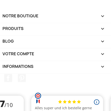
NOTRE BOUTIQUE

PRODUITS

BLOG

VOTRE COMPTE

INFORMATIONS
keyboard_arrow_down
Facebook
Pinterest