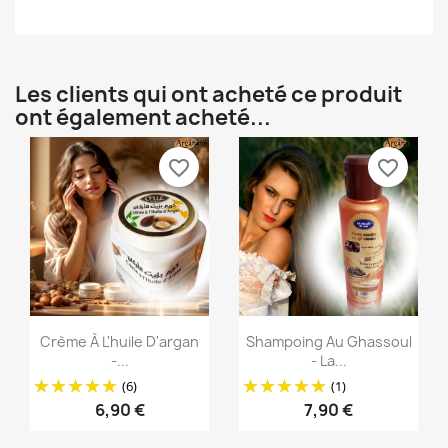
Les clients qui ont acheté ce produit
ont également acheté...
favorite_border
favorite_border
Aperçu rapide
Aperçu rapide


Crème À L'huile D'argan
Shampoing Au Ghassoul
-...
- La...
(6)
(1)
6,90 €
7,90 €