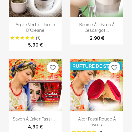
Aperçu rapide
Aperçu rapide


Argile Verte - Jardin
Baume À Lèvres À
D'Oleane
L'escargot...
2,90 €
(1)
5,90 €
RUPTURE DE STOCK
favorite_border
favorite_border
Aperçu rapide
Aperçu rapide


Savon À L'aker Fassi -...
Aker Fassi Rouge À
Lèvres...
4,90 €
(2)