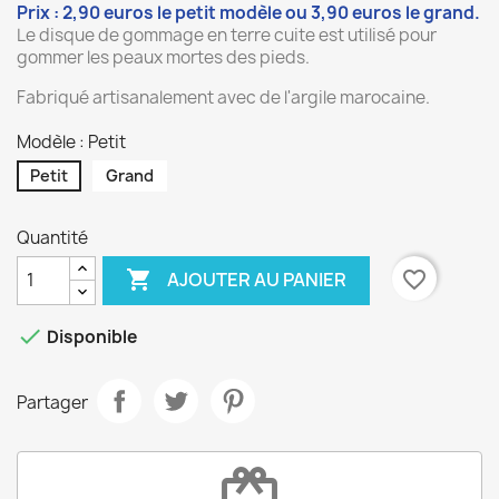
Prix : 2,90 euros le petit modèle ou 3,90 euros le grand.
Le disque de gommage en terre cuite est utilisé pour
10
/
10
(6 avis)
gommer les peaux mortes des pieds.
Fabriqué artisanalement avec de l'argile marocaine.
Modèle : Petit
Petit
Grand
Quantité

favorite_border
AJOUTER AU PANIER

Disponible
Partager
redeem