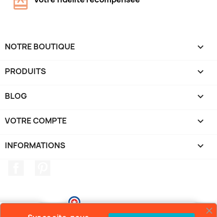
NOTRE BOUTIQUE

PRODUITS

BLOG

VOTRE COMPTE

INFORMATIONS
keyboard_arrow_down
Facebook
Pinterest