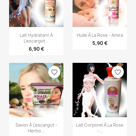
Aperçu rapide
Aperçu rapide


Lait Hydratant À
Huile À La Rose - Amira
L'escargot...
5,90 €
6,90 €
favorite_border
favorite_border
Aperçu rapide
Aperçu rapide


Savon À L'escargot -
Lait Corporel À La Rose
Herbo...
-...