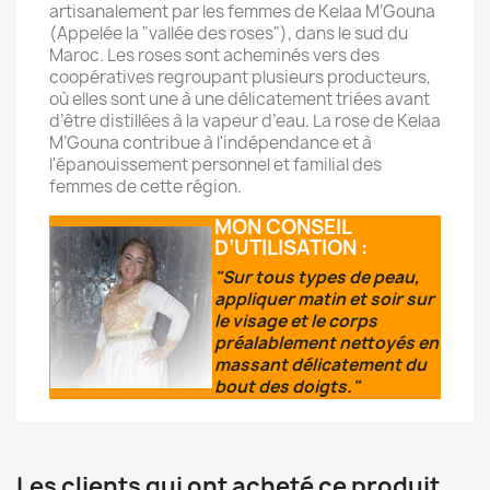
artisanalement par les femmes de Kelaa M’Gouna
(Appelée la "vallée des roses"), dans le sud du
Maroc. Les roses sont acheminés vers des
coopératives regroupant plusieurs producteurs,
où elles sont une à une délicatement triées avant
d’être distillées à la vapeur d’eau. La rose de Kelaa
M’Gouna contribue à l'indépendance et à
l'épanouissement personnel et familial des
femmes de cette région.
MON CONSEIL
D’UTILISATION :
"Sur tous types de peau,
appliquer matin et soir sur
le visage et le corps
préalablement nettoyés en
massant délicatement du
bout des doigts."
Les clients qui ont acheté ce produit