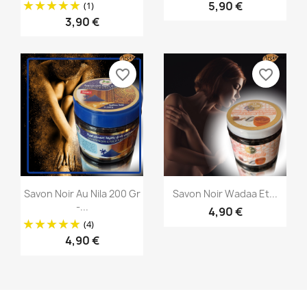
5,90 €
(1)
3,90 €
favorite_border
favorite_border
Aperçu rapide
Aperçu rapide


Savon Noir Au Nila 200 Gr
Savon Noir Wadaa Et...
-...
4,90 €
(4)
4,90 €