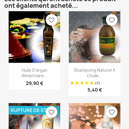
ont également acheté...
favorite_border
favorite_border
Aperçu rapide
Aperçu rapide


Huile D'argan
Shampoing Naturel À
Alimentaire...
L'huile...
29,90 €
(1)
5,40 €
RUPTURE DE STOCK
favorite_border
favorite_border